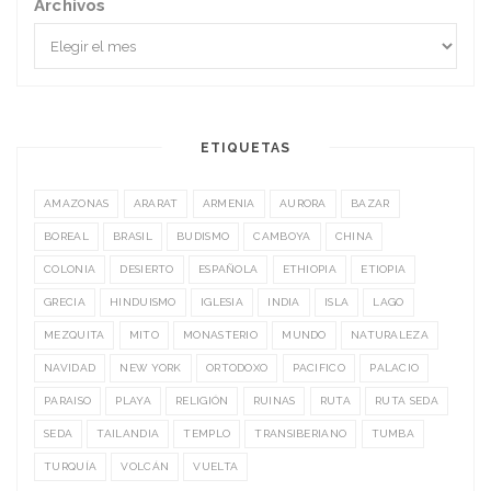
Archivos
ETIQUETAS
AMAZONAS
ARARAT
ARMENIA
AURORA
BAZAR
BOREAL
BRASIL
BUDISMO
CAMBOYA
CHINA
COLONIA
DESIERTO
ESPAÑOLA
ETHIOPIA
ETIOPIA
GRECIA
HINDUISMO
IGLESIA
INDIA
ISLA
LAGO
MEZQUITA
MITO
MONASTERIO
MUNDO
NATURALEZA
NAVIDAD
NEW YORK
ORTODOXO
PACIFICO
PALACIO
PARAISO
PLAYA
RELIGIÓN
RUINAS
RUTA
RUTA SEDA
SEDA
TAILANDIA
TEMPLO
TRANSIBERIANO
TUMBA
TURQUÍA
VOLCÁN
VUELTA