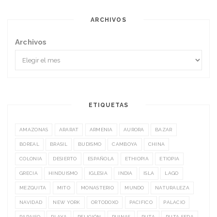
ARCHIVOS
Archivos
ETIQUETAS
AMAZONAS
ARARAT
ARMENIA
AURORA
BAZAR
BOREAL
BRASIL
BUDISMO
CAMBOYA
CHINA
COLONIA
DESIERTO
ESPAÑOLA
ETHIOPIA
ETIOPIA
GRECIA
HINDUISMO
IGLESIA
INDIA
ISLA
LAGO
MEZQUITA
MITO
MONASTERIO
MUNDO
NATURALEZA
NAVIDAD
NEW YORK
ORTODOXO
PACIFICO
PALACIO
PARAISO
PLAYA
RELIGIÓN
RUINAS
RUTA
RUTA SEDA